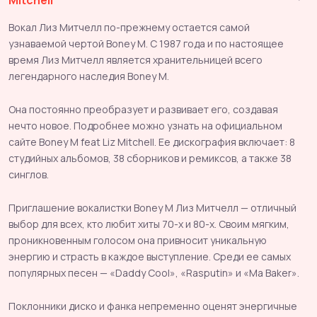
Mitchell
Вокал Лиз Митчелл по-прежнему остается самой
узнаваемой чертой Boney M. С 1987 года и по настоящее
время Лиз Митчелл является хранительницей всего
легендарного наследия Boney M.
Она постоянно преобразует и развивает его, создавая
нечто новое. Подробнее можно узнать на официальном
сайте Boney M feat Liz Mitchell. Ее дискография включает: 8
студийных альбомов, 38 сборников и ремиксов, а также 38
синглов.
Приглашение вокалистки Boney M Лиз Митчелл — отличный
выбор для всех, кто любит хиты 70-х и 80-х. Своим мягким,
проникновенным голосом она привносит уникальную
энергию и страсть в каждое выступление. Среди ее самых
популярных песен — «Daddy Cool», «Rasputin» и «Ma Baker».
Поклонники диско и фанка непременно оценят энергичные