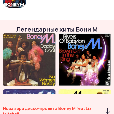
Легендарные хиты Бони М
Новая эра диско-проекта Boney M feat Liz