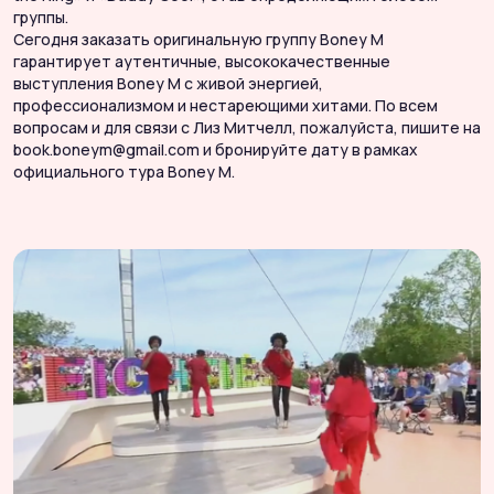
группы.
г
Сегодня заказать оригинальную группу Boney M
С
гарантирует аутентичные, высококачественные
г
выступления Boney M с живой энергией,
н
профессионализмом и нестареющими хитами. По всем
н
вопросам и для связи с Лиз Митчелл, пожалуйста, пишите на
П
book.boneym@gmail.com и бронируйте дату в рамках
п
официального тура Boney M.
р