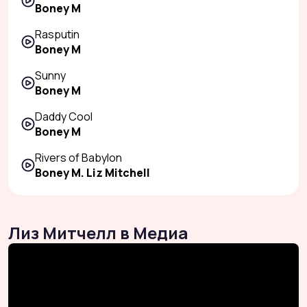
Boney M
Rasputin
Boney M
Sunny
Boney M
Daddy Cool
Boney M
Rivers of Babylon
Boney M. Liz Mitchell
Лиз Митчелл в Медиа