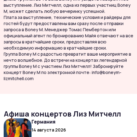
выступление. Лиз Митчелл, одна из первых участниц Boney
Д
M, может сделать любую вечеринку успешной.
д
Плата за выступление, технические условия и райдеры для
в
гостей будут предоставлены вам сразу после отправки
M
запроса в Boney M. Менеджер Томас Пембертон или
П
официальный агент по бронированию Майя отвечают на все
г
запросы в кратчайшие сроки, предоставляя всю
з
необходимую информацию в кратчайшие сроки.
о
Группа Boney M с радостью превратит ваше мероприятие в
з
нечто волшебное. До встречи на концертах легендарной
н
группы Boney M с участием Лиз Митчелл! Забронируйте
Г
концерт Boney M по электронной почте: info@boneym-
н
lizmitchell.com
г
к
l
Афиша концертов Лиз Митчелл
Германия
14 августа 2026