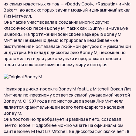
их самых известных хитов — «Daddy Cool», «Rasputin» и «Ma
B
Baker», во всех которых звучит мощный и динамичный вокал
и
Лиз Митчелл.
B
Она также участвовала в создании многих других
Л
классических песен Boney M, таких как «Sunny» и «Bye Bye
Bluebird». На протяжении всей своей карьеры в Boney M
О
Митчелл неизменно демонстрировала незабываемые
к
выступления и оставалась любимой фигурой в музыкальной
B
индустрии. Её вклад в дискографию Boney M, несомненно,
М
проложил путь для диско-музыки и продолжает высоко
в
цениться поклонниками по всему миру и сегодня.
и
п
ц
Новая эра диско-проекта Boney M feat Liz Mitchell. Вокал Лиз
Митчелл по-прежнему остается самой узнаваемой чертой
Boney M. С 1987 года и по настоящее время Лиз Митчелл
Н
является хранительницей всего легендарного наследия
М
Boney M.
B
Она постоянно преобразует и развивает его, создавая
я
нечто новое. Подробнее можно узнать на официальном
B
сайте Boney M feat Liz Mitchell. Ее дискография включает: 8
О