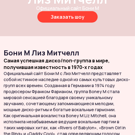
Официальный сайт Бони М
Заказать шоу
Бони М Лиз Митчелл
Самая успешная диско/поп-группа в мире,
получившая известность в 1970-х годах
Официальный сайт Бони М с Лиз Митчелл представляет
Л
собой истинное наследие одной из самых культовых диско-
п
групп всех времен. Созданная в Германии в 1974 году
к
продюсером Франком Фарианом, группа Boney M стала
1
мировой сенсацией благодаря своему уникальному
с
звучанию, сочетающему запоминающиеся мелодии,
с
мощные диско-ритмы и богатые вокальные гармонии.
р
Как оригинальная вокалистка Boney M Liz Mitchell, она
К
исполнила незабываемые ведущие вокальные партии в
и
таких мировых хитах, как «Rivers of Babylon», «Brown Girl in
т
the Ring» и «Daddy Cool», став определяющим голосом
t