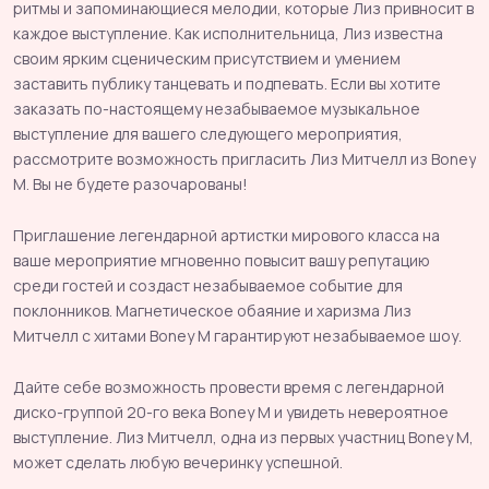
ритмы и запоминающиеся мелодии, которые Лиз привносит в
каждое выступление. Как исполнительница, Лиз известна
своим ярким сценическим присутствием и умением
заставить публику танцевать и подпевать. Если вы хотите
заказать по-настоящему незабываемое музыкальное
выступление для вашего следующего мероприятия,
рассмотрите возможность пригласить Лиз Митчелл из Boney
M. Вы не будете разочарованы!
Приглашение легендарной артистки мирового класса на
ваше мероприятие мгновенно повысит вашу репутацию
среди гостей и создаст незабываемое событие для
поклонников. Магнетическое обаяние и харизма Лиз
Митчелл с хитами Boney M гарантируют незабываемое шоу.
Дайте себе возможность провести время с легендарной
диско-группой 20-го века Boney M и увидеть невероятное
выступление. Лиз Митчелл, одна из первых участниц Boney M,
может сделать любую вечеринку успешной.