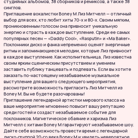
студийных альбомов, 38 сборников и ремиксов, а также 38
н
синглов.
с
Приглашение вокалистки Boney M Лиз Митчелл — отличный
с
выбор для всех, кто любит хиты 70-х и 80-х. Своим мягким,
с
проникновенным голосом она привносит уникальную
П
энергию и страсть в каждое выступление. Среди ее самых
в
популярных песен — «Daddy Cool», «Rasputin» и «Ma Baker».
п
Поклонники диско и фанка непременно оценят энергичные
э
ритмы и запоминающиеся мелодии, которые Лиз привносит
п
в каждое выступление. Как исполнительница, Лиз известна
П
своим ярким сценическим присутствием и умением
р
заставить публику танцевать и подпевать. Если вы хотите
в
заказать по-настоящему незабываемое музыкальное
с
выступление для вашего следующего мероприятия,
з
рассмотрите возможность пригласить Лиз Митчелл из
з
Boney M. Вы не будете разочарованы!
в
Приглашение легендарной артистки мирового класса на
р
ваше мероприятие мгновенно повысит вашу репутацию
B
среди гостей и создаст незабываемое событие для
П
поклонников. Магнетическое обаяние и харизма Лиз
в
Митчелл с хитами Boney M гарантируют незабываемое шоу.
с
Дайте себе возможность провести время с легендарной
п
диско-группой 20-го века Boney M и увидеть невероятное
М