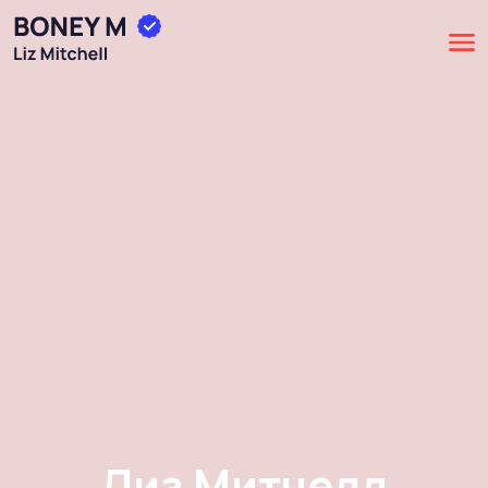
Лиз Митчелл