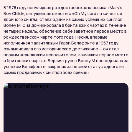
В 1978 году популярная рождественская классика «Mary’s
Boy Child», выпущенная вместе с «Oh My Lord» в качестве
двойного сингла, стала одним из самых успешных синглов
Boney M. Она доминировала в британских чартах в течение
четырех недель, обеспечив себе заветное первое место в
рождественском чарте того года. Песня, впервые
исполненная талантливым Гарри Белафонте в 1957 году,
ознаменовала его историческое достижение — он стал
первым чернокожим исполнителем, занявшим первое место
в британских чартах. Версия группы Boney M последовала за
успехом Белафонте, закрепив за песней статус одного из
самых продаваемых синглов всех времен.