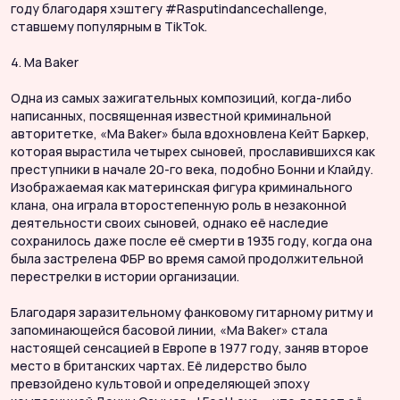
году благодаря хэштегу #Rasputindancechallenge,
ставшему популярным в TikTok.
4. Ma Baker
Одна из самых зажигательных композиций, когда-либо
написанных, посвященная известной криминальной
авторитетке, «Ma Baker» была вдохновлена ​​Кейт Баркер,
которая вырастила четырех сыновей, прославившихся как
преступники в начале 20-го века, подобно Бонни и Клайду.
Изображаемая как материнская фигура криминального
клана, она играла второстепенную роль в незаконной
деятельности своих сыновей, однако её наследие
сохранилось даже после её смерти в 1935 году, когда она
была застрелена ФБР во время самой продолжительной
перестрелки в истории организации.
Благодаря заразительному фанковому гитарному ритму и
запоминающейся басовой линии, «Ma Baker» стала
настоящей сенсацией в Европе в 1977 году, заняв второе
место в британских чартах. Её лидерство было
превзойдено культовой и определяющей эпоху