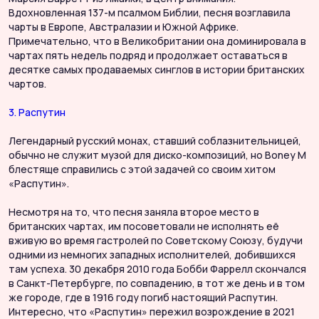
Вдохновленная 137-м псалмом Библии, песня возглавила
чарты в Европе, Австралазии и Южной Африке.
Примечательно, что в Великобритании она доминировала в
чартах пять недель подряд и продолжает оставаться в
десятке самых продаваемых синглов в истории британских
чартов.
3. Распутин
Легендарный русский монах, ставший соблазнительницей,
обычно не служит музой для диско-композиций, но Boney M
блестяще справились с этой задачей со своим хитом
«Распутин».
Несмотря на то, что песня заняла второе место в
британских чартах, им посоветовали не исполнять её
вживую во время гастролей по Советскому Союзу, будучи
одними из немногих западных исполнителей, добившихся
там успеха. 30 декабря 2010 года Бобби Фаррелл скончался
в Санкт-Петербурге, по совпадению, в тот же день и в том
же городе, где в 1916 году погиб настоящий Распутин.
Интересно, что «Распутин» пережил возрождение в 2021