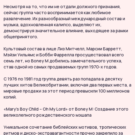
Несмотря на то, что им не отдали должного признания,
сейчас группа часто воспринимается как любимое
развлечение. Их разнообразный международный состав и
музыка, вдохновленная калипсо, выделяют их,
демонстрируя значительное влияние, выходящее за рамки
общепринятого.
Культовый состав в лице Лиз Митчелл, Марсии Барретт,
Мэйзи Уильямс и Бобби Фаррелла просуществовал всего
семь лет, но Boney M добились замечательного успеха,
став одной из самых продаваемых групп 1970-х годов.
С 1976 по 1981 год группа девять раз попадала в десятку
лучших хитов Великобритании, включая два первых места, а
мировые продажи за этот период превысили 100 миллионов
копий.
«Mary’s Boy Child – Oh My Lord» от Boney M: Создание этого
великолепного рождественского мэшапа
Уникальное сочетание библейских мотивов, тропических
ритмов и диско-экстравагантности прочно закрепило за