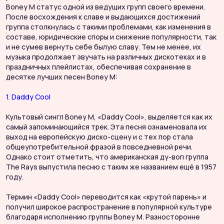
Boney M статус одной из ведущих групп своего времени.
После восхождения к славе и выдающихся достижений
группа столкнулась с такими проблемами, как изменения в
составе, юридические споры и снижение популярности, так
и не сумев вернуть себе былую славу. Тем не менее, их
музыка продолжает звучать на различных дискотеках и в
праздничных плейлистах, обеспечивая сохранение в
десятке лучших песен Boney M:
1. Daddy Cool
Культовый сингл Boney M, «Daddy Cool», выделяется как их
самый запоминающийся трек. Эта песня ознаменовала их
выход на европейскую диско-сцену и с тех пор стала
общеупотребительной фразой в повседневной речи.
Однако стоит отметить, что американская ду-воп группа
The Rays выпустила песню с таким же названием ещё в 1957
году.
Термин «Daddy Cool» переводится как «крутой парень» и
получил широкое распространение в популярной культуре
благодаря исполнению группы Boney M. Разносторонне