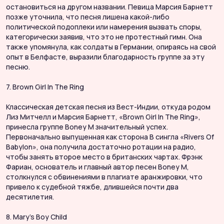
остановиться на другом названии. Певица Марсия Барнетт
позже уточнила, что песня лишена какой-либо
политической подоплеки или намерения вызвать споры,
категорически заявив, что это не протестный гимн. Она
также упомянула, как солдаты в Германии, опираясь на свой
опыт в Белфасте, выразили благодарность группе за эту
песню.
7. Brown Girl In The Ring
Классическая детская песня из Вест-Индии, откуда родом
Лиз Митчелл и Марсия Барнетт, «Brown Girl In The Ring»,
принесла группе Boney M значительный успех.
Первоначально выпущенная как сторона B сингла «Rivers Of
Babylon», она получила достаточно ротации на радио,
чтобы занять второе место в британских чартах. Фрэнк
Фариан, основатель и главный автор песен Boney M,
столкнулся с обвинениями в плагиате аранжировки, что
привело к судебной тяжбе, длившейся почти два
десятилетия.
8. Mary’s Boy Child