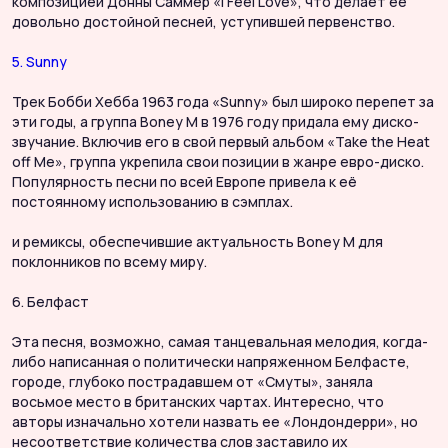
композицией Донны Саммер «I Feel Love», что делает её
довольно достойной песней, уступившей первенство.
5. Sunny
Трек Бобби Хебба 1963 года «Sunny» был широко перепет за
эти годы, а группа Boney M в 1976 году придала ему диско-
звучание. Включив его в свой первый альбом «Take the Heat
off Me», группа укрепила свои позиции в жанре евро-диско.
Популярность песни по всей Европе привела к её
постоянному использованию в сэмплах.
и ремиксы, обеспечившие актуальность Boney M для
поклонников по всему миру.
6. Белфаст
Эта песня, возможно, самая танцевальная мелодия, когда-
либо написанная о политически напряженном Белфасте,
городе, глубоко пострадавшем от «Смуты», заняла
восьмое место в британских чартах. Интересно, что
авторы изначально хотели назвать ее «Лондондерри», но
несоответствие количества слов заставило их