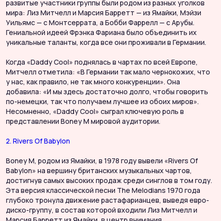
развитые участники группы были родом из разных уголков
мира: Лиз Митчелл и Марсия Барретт — из Ямайки, Мэйзи
Уильямс — с Монтсеррата, а Бобби Фаррелл — с Арубы.
Гениальной идеей Фрэнка Фариана было объединить их
уникальные таланты, когда все они проживали в Германии.
Когда «Daddy Cool» поднялась в чартах по всей Европе,
Митчелл отметила: «В Германии так мало чернокожих, что
у нас, как правило, не так много конкуренции». Она
добавила: «И мы здесь достаточно долго, чтобы говорить
по-немецки, так что получаем лучшее из обоих миров».
Несомненно, «Daddy Cool» сыграл ключевую роль в
представлении Boney M мировой аудитории.
2. Rivers Of Babylon
Boney M, родом из Ямайки, в 1978 году вывели «Rivers Of
Babylon» на вершину британских музыкальных чартов,
достигнув самых высоких продаж среди синглов в том году.
Эта версия классической песни The Melodians 1970 года
глубоко тронула движение растафарианцев, выведя евро-
диско-группу, в состав которой входили Лиз Митчелл и
Марсия Барретт из Ямайки, в центр внимания.