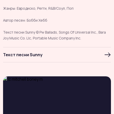
Жанры: Евродиско, Регги, R&B/Соул, Поп
Автор песен: Бобби Хебб
Текст песни Sunny © Pw Ballads, Songs Of Universal Inc., Bara
Joy Music Co. Llc, Portable Music Company Inc.
Текст песни Sunny
Lyrics
Sunny, yesterday my life was filled with rain
Sunny, you smiled at me and really eased the pain
The dark days are gone
And the bright days are here
My sunny one shines so sincere
Sunny, one so true, I love you
Sunny (yeah), thank you for the sunshine bouquet (that
sweet bouquet)