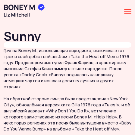
Sunny
Группа Boney M., исполняющая евродиско, включила этот
трек в свой дебютный альбом «Take the Heat off Me» в 1976
году. Продюсером выступил Франк Фариан, а аранжировку
выполнил Стефан Клинхаммер в стиле евродиско. После
успеха «Daddy Cool» «Sunny» поднялась на вершину
немецких чартов и вошла в десятку лучших в других
странах.
На обратной стороне сингла была представлена ​​»New York
City», обновлённая версия хита Gilla 1976 года «Tu es!», и её
английский вариант «Why Don’t You Do It», вступление
которого заимствовано из песни Boney M. «Help Help». В
некоторых регионах эта песня была выпущена вместо «Baby
Do You Wanna Bump» на альбоме «Take the Heat off Me».